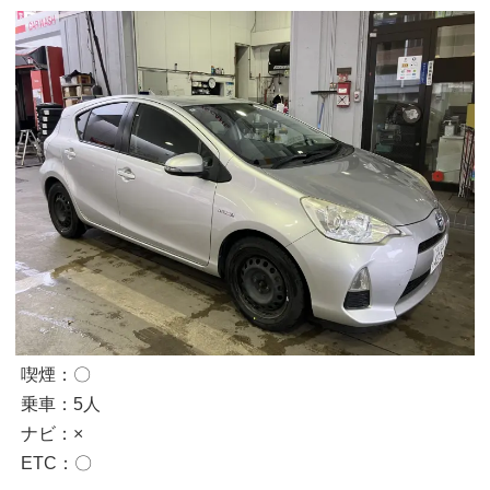
喫煙：〇
乗車：5人
ナビ：×
ETC：〇