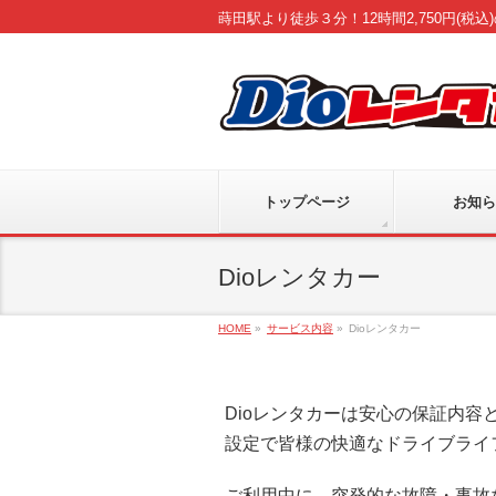
蒔田駅より徒歩３分！12時間2,750円(税
トップページ
お知ら
Dioレンタカー
HOME
»
サービス内容
»
Dioレンタカー
Dioレンタカーは安心の保証内
設定で皆様の快適なドライブライ
ご利用中に、突発的な故障・事故